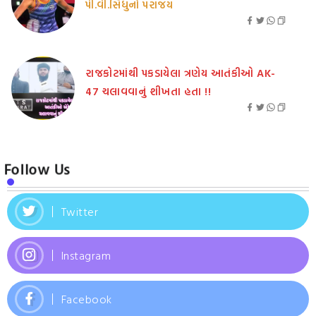
પી.વી.સિંધુનો પરાજય
રાજકોટમાંથી પકડાયેલા ત્રણેય આતંકીઓ AK-
47 ચલાવવાનું શીખતા હતા !!
Follow Us
Twitter
Instagram
Facebook