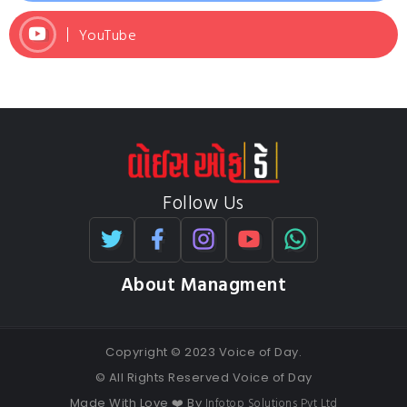
YouTube
Follow Us
About Managment
Copyright © 2023 Voice of Day.
© All Rights Reserved Voice of Day
Infotop Solutions Pvt Ltd
Made With Love ❤️ By