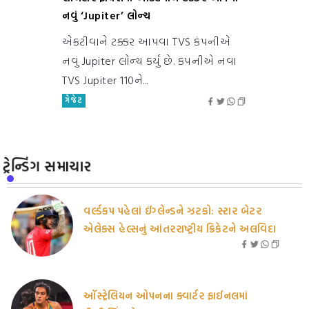
નવું ‘Jupiter’ લોન્ચ
એકટીવાને ટક્કર આપવા TVS કંપનીએ
નવું Jupiter લોન્ચ કર્યું છે. કંપનીએ નવા
TVS Jupiter 110ને...
ગેજેટ
ટ્રેન્ડિંગ સમાચાર
વર્લ્ડકપ પહેલાં ઈંગ્લેન્ડને ઝટકો: સ્ટાર બેટર
એલેક્સ હેલ્સનું આંતરરાષ્ટ્રીય ક્રિકેટને અલવિદા
ઑસ્ટ્રેલિયન ઓપનના ક્વાર્ટર ફાઈનલમાં