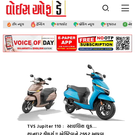
ટૉપ ન્યૂઝ
ટ્રેન્ડિંગ
રાજકોટ
બ્રેકિંગ ન્યૂઝ
ગુજરાત
નેશ
TVS Jupiter 110 : સ્ટાઇલિશ લુક…
શાનદાર ફીચર્સ !! એક્ટિવાને ટક્કર આપવા