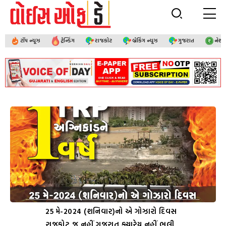
ટૉપ ન્યૂઝ
ટ્રેન્ડિંગ
રાજકોટ
બ્રેકિંગ ન્યૂઝ
ગુજરાત
નેશ
25 મે-2024 (શનિવાર)નો એ ગોઝારો દિવસ
રાજકોટ જ નહીં ગુજરાત ક્યારેય નહીં ભૂલી