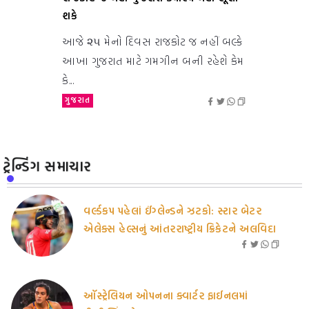
શકે
આજે ૨૫ મેનો દિવસ રાજકોટ જ નહીં બલ્કે
આખા ગુજરાત માટે ગમગીન બની રહેશે કેમ
કે...
ગુજરાત
ટ્રેન્ડિંગ સમાચાર
વર્લ્ડકપ પહેલાં ઈંગ્લેન્ડને ઝટકો: સ્ટાર બેટર
એલેક્સ હેલ્સનું આંતરરાષ્ટ્રીય ક્રિકેટને અલવિદા
ઑસ્ટ્રેલિયન ઓપનના ક્વાર્ટર ફાઈનલમાં