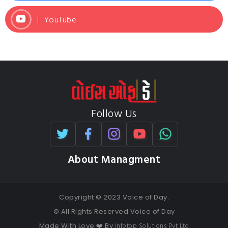
YouTube
Follow Us
About Managment
Copyright © 2023 Voice of Day.
© All Rights Reserved Voice of Day
Infotop Solutions Pvt Ltd
Made With Love ❤️ By