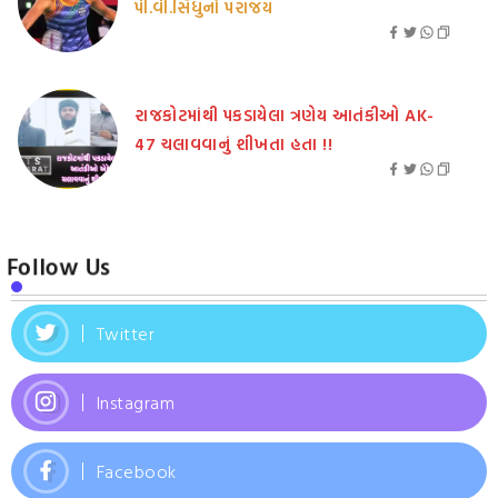
પી.વી.સિંધુનો પરાજય
રાજકોટમાંથી પકડાયેલા ત્રણેય આતંકીઓ AK-
47 ચલાવવાનું શીખતા હતા !!
Follow Us
Twitter
Instagram
Facebook