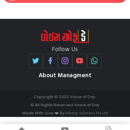
Follow Us
About Managment
Copyright © 2023 Voice of Day.
© All Rights Reserved Voice of Day
Infotop Solutions Pvt Ltd
Made With Love ❤️ By