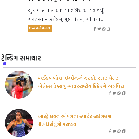
બુઢાપાને માત આપવા રશિયાએ શરૂ કર્યું
₹2.47 લાખ કરોડનું ગુપ્ત મિશન; ચીનના...
ઇન્ટરનેશનલ
ટ્રેન્ડિંગ સમાચાર
વર્લ્ડકપ પહેલાં ઈંગ્લેન્ડને ઝટકો: સ્ટાર બેટર
એલેક્સ હેલ્સનું આંતરરાષ્ટ્રીય ક્રિકેટને અલવિદા
ઑસ્ટ્રેલિયન ઓપનના ક્વાર્ટર ફાઈનલમાં
પી.વી.સિંધુનો પરાજય