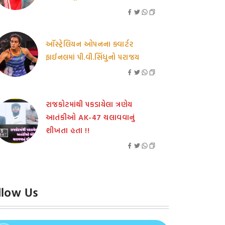
ઑસ્ટ્રેલિયન ઓપનના ક્વાર્ટર
ફાઈનલમાં પી.વી.સિંધુનો પરાજય
રાજકોટમાંથી પકડાયેલા ત્રણેય
આતંકીઓ AK-47 ચલાવવાનું
શીખતા હતા !!
llow Us