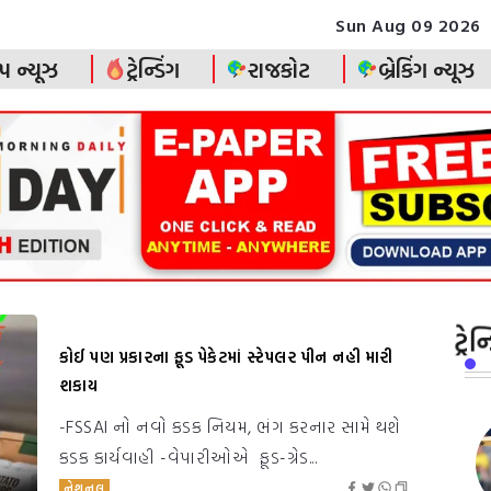
Sun Aug 09 2026
પ ન્યૂઝ
ટ્રેન્ડિંગ
રાજકોટ
બ્રેકિંગ ન્યૂઝ
ટ્રે
કોઈ પણ પ્રકારના ફૂડ પેકેટમાં સ્ટેપલર પીન નહી મારી
શકાય
-FSSAI નો નવો કડક નિયમ, ભંગ કરનાર સામે થશે
કડક કાર્યવાહી -વેપારીઓએ ફૂડ-ગ્રેડ...
નેશનલ