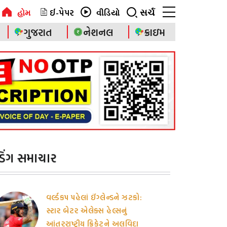
ઈ-પેપર
સર્ચ
હોમ
વીડિયો
ગુજરાત
નેશનલ
ક્રાઇમ
ન્ડિંગ સમાચાર
વર્લ્ડકપ પહેલાં ઈંગ્લેન્ડને ઝટકો:
સ્ટાર બેટર એલેક્સ હેલ્સનું
આંતરરાષ્ટ્રીય ક્રિકેટને અલવિદા