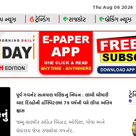
Thu Aug 06 2026
પ ન્યૂઝ
ટ્રેન્ડિંગ
રાજકોટ
બ્રેકિંગ ન્યૂઝ
ટ્ર
પૂર્વ ગવર્નર સત્યપાલ મલિકનું નિધન : લાંબી બીમારી
બાદ દિલ્હીની હૉસ્પિટલમાં 79 વર્ષની વયે લીધા અંતિમ
શ્વાસ
જમ્મુ-કાશ્મીર સહિત બિહાર, ઓડિશા, ગોવા અને
મેઘાલય જેવા રાજ્યોમાં ગવર્નર...