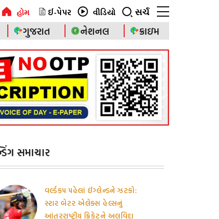
ઈ-પેપર
સર્ચ
હોમ
વીડિયો
ગુજરાત
નેશનલ
ક્રાઇમ
ેન્ડિંગ સમાચાર
વર્લ્ડકપ પહેલાં ઈંગ્લેન્ડને ઝટકો:
સ્ટાર બેટર એલેક્સ હેલ્સનું
આંતરરાષ્ટ્રીય ક્રિકેટને અલવિદા