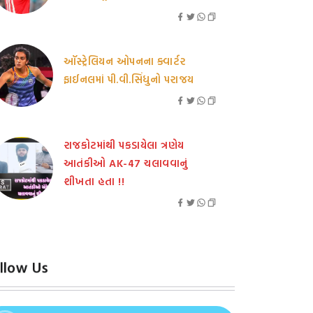
ઑસ્ટ્રેલિયન ઓપનના ક્વાર્ટર
ફાઈનલમાં પી.વી.સિંધુનો પરાજય
રાજકોટમાંથી પકડાયેલા ત્રણેય
આતંકીઓ AK-47 ચલાવવાનું
શીખતા હતા !!
llow Us