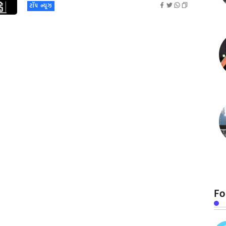
ટૉપ ન્યૂઝ
Fo