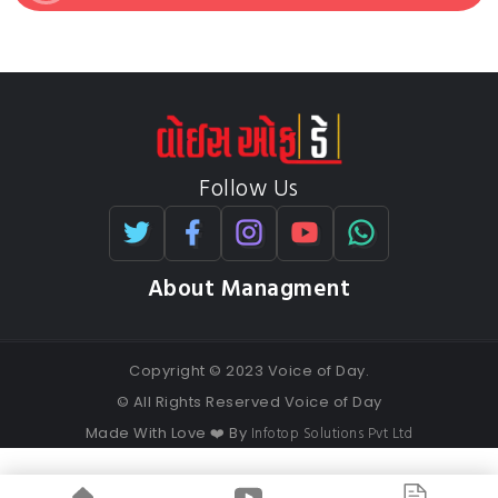
Follow Us
About Managment
Copyright © 2023 Voice of Day.
© All Rights Reserved Voice of Day
Infotop Solutions Pvt Ltd
Made With Love ❤️ By