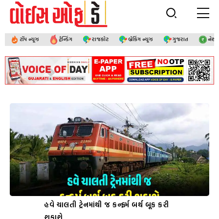
ટૉપ ન્યૂઝ
ટ્રેન્ડિંગ
રાજકોટ
બ્રેકિંગ ન્યૂઝ
ગુજરાત
નેશ
હવે ચાલતી ટ્રેનમાંથી જ કન્ફર્મ બર્થ બૂક કરી
શકાશે