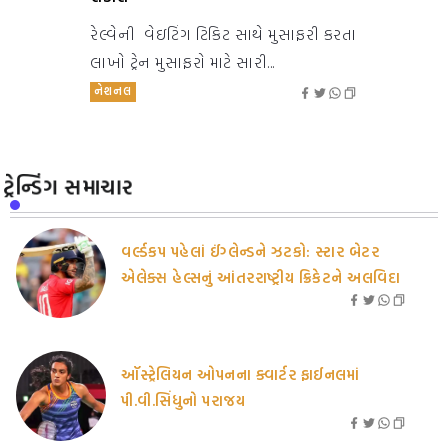
રેલ્વેની વેઇટિંગ ટિકિટ સાથે મુસાફરી કરતા
લાખો ટ્રેન મુસાફરો માટે સારી...
નેશનલ
ટ્રેન્ડિંગ સમાચાર
વર્લ્ડકપ પહેલાં ઈંગ્લેન્ડને ઝટકો: સ્ટાર બેટર
એલેક્સ હેલ્સનું આંતરરાષ્ટ્રીય ક્રિકેટને અલવિદા
ઑસ્ટ્રેલિયન ઓપનના ક્વાર્ટર ફાઈનલમાં
પી.વી.સિંધુનો પરાજય