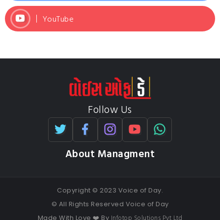
YouTube
Follow Us
About Managment
Copyright © 2023 Voice of Day.
© All Rights Reserved Voice of Day
Infotop Solutions Pvt Ltd
Made With Love ❤️ By