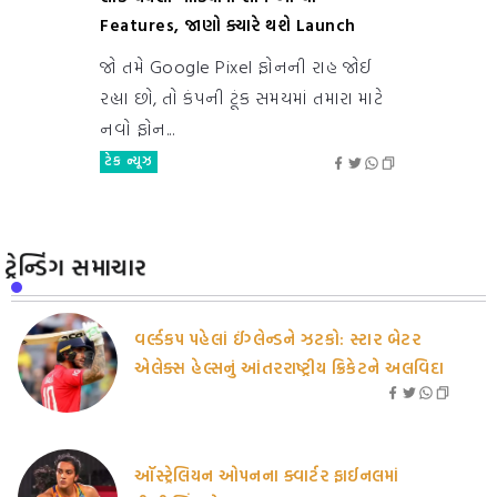
Features, જાણો ક્યારે થશે Launch
જો તમે Google Pixel ફોનની રાહ જોઈ
રહ્યા છો, તો કંપની ટૂંક સમયમાં તમારા માટે
નવો ફોન...
ટેક ન્યૂઝ
ટ્રેન્ડિંગ સમાચાર
વર્લ્ડકપ પહેલાં ઈંગ્લેન્ડને ઝટકો: સ્ટાર બેટર
એલેક્સ હેલ્સનું આંતરરાષ્ટ્રીય ક્રિકેટને અલવિદા
ઑસ્ટ્રેલિયન ઓપનના ક્વાર્ટર ફાઈનલમાં