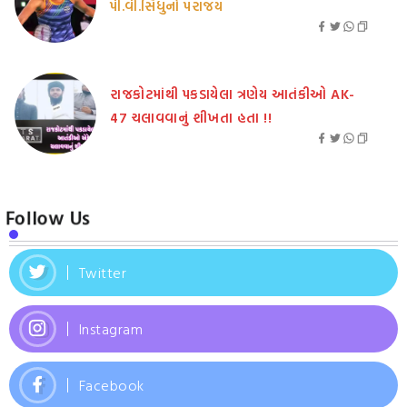
પી.વી.સિંધુનો પરાજય
રાજકોટમાંથી પકડાયેલા ત્રણેય આતંકીઓ AK-
47 ચલાવવાનું શીખતા હતા !!
Follow Us
Twitter
Instagram
Facebook