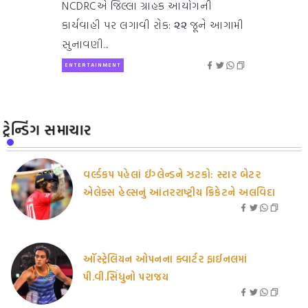
NCDRCએ જિલ્લા ગ્રાહક આયોગની
કાર્યવાહી પર લગાવી રોક: ૨૨ જૂને આગામી
સુનાવણી...
ENTERTAINMENT
ટ્રેન્ડિંગ સમાચાર
વર્લ્ડકપ પહેલાં ઈંગ્લેન્ડને ઝટકો: સ્ટાર બેટર
એલેક્સ હેલ્સનું આંતરરાષ્ટ્રીય ક્રિકેટને અલવિદા
ઑસ્ટ્રેલિયન ઓપનના ક્વાર્ટર ફાઈનલમાં
પી.વી.સિંધુનો પરાજય