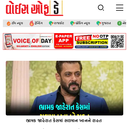
ટૉપ ન્યૂઝ
ટ્રેન્ડિંગ
રાજકોટ
બ્રેકિંગ ન્યૂઝ
ગુજરાત
નેશ
ભ્રામક જાહેરાત કેસમાં સલમાન ખાનને રાહત