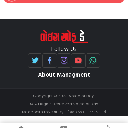
Follow Us
About Managment
Copyright © 2023 Voice of Day.
© All Rights Reserved Voice of Day
Infotop Solutions Pvt Ltd
Made With Love ❤️ By