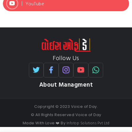
YouTube
Follow Us
About Managment
Copyright © 2023 Voice of Day.
© All Rights Reserved Voice of Day
Infotop Solutions Pvt Ltd
Made With Love ❤️ By