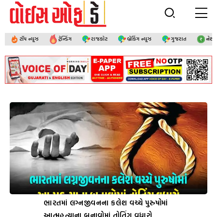
ટૉપ ન્યૂઝ
ટ્રેન્ડિંગ
રાજકોટ
બ્રેકિંગ ન્યૂઝ
ગુજરાત
નેશ
ભારતમાં લગ્નજીવનના કલેશ વચ્ચે પુરુષોમાં
આત્મહત્યાના બનાવોમાં તોતિંગ વધારો