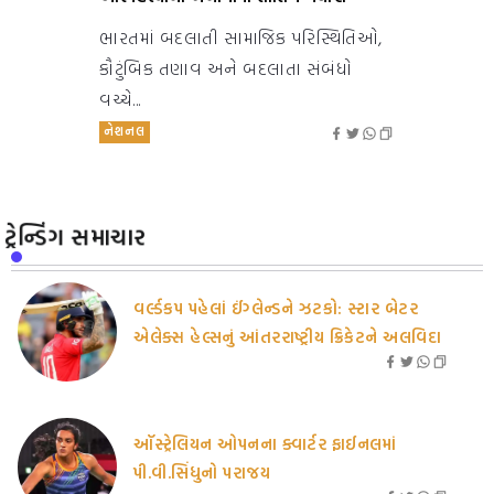
ભારતમાં બદલાતી સામાજિક પરિસ્થિતિઓ,
કૌટુંબિક તણાવ અને બદલાતા સંબંધો
વચ્ચે...
નેશનલ
ટ્રેન્ડિંગ સમાચાર
વર્લ્ડકપ પહેલાં ઈંગ્લેન્ડને ઝટકો: સ્ટાર બેટર
એલેક્સ હેલ્સનું આંતરરાષ્ટ્રીય ક્રિકેટને અલવિદા
ઑસ્ટ્રેલિયન ઓપનના ક્વાર્ટર ફાઈનલમાં
પી.વી.સિંધુનો પરાજય