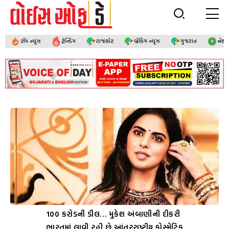
ટૉપ ન્યૂઝ
ટ્રેન્ડિંગ
રાજકોટ
બ્રેકિંગ ન્યૂઝ
ગુજરાત
નેશ
₹100 કરોડની ડીલ… મુકેશ અંબાણીની દીકરી
ભારતમાં લાવી રહી છે આંતરરાષ્ટ્રીય કોસ્મેટિક