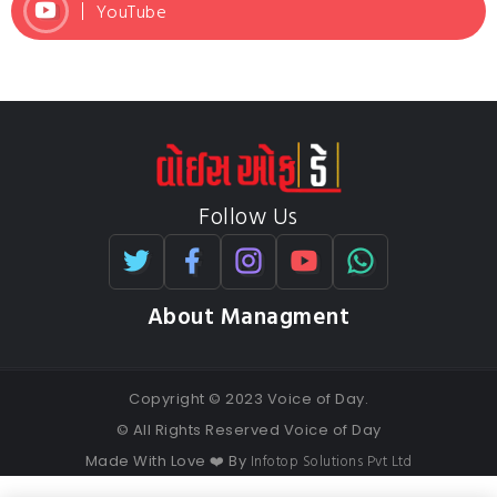
YouTube
Follow Us
About Managment
Copyright © 2023 Voice of Day.
© All Rights Reserved Voice of Day
Infotop Solutions Pvt Ltd
Made With Love ❤️ By