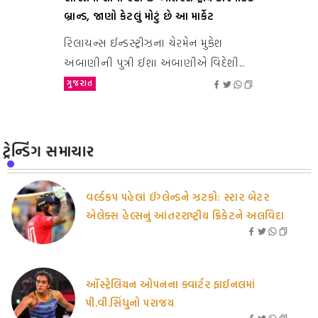
બ્રાન્ડ, જાણો કેટલું મોટું છે આ માર્કેટ
રિલાયન્સ ઈન્ડસ્ટ્રીઝના ચેરમેન મુકેશ
અંબાણીની પુત્રી ઈશા અંબાણીએ વિદેશી...
ગુજરાત
ટ્રેન્ડિંગ સમાચાર
વર્લ્ડકપ પહેલાં ઈંગ્લેન્ડને ઝટકો: સ્ટાર બેટર
એલેક્સ હેલ્સનું આંતરરાષ્ટ્રીય ક્રિકેટને અલવિદા
ઑસ્ટ્રેલિયન ઓપનના ક્વાર્ટર ફાઈનલમાં
પી.વી.સિંધુનો પરાજય