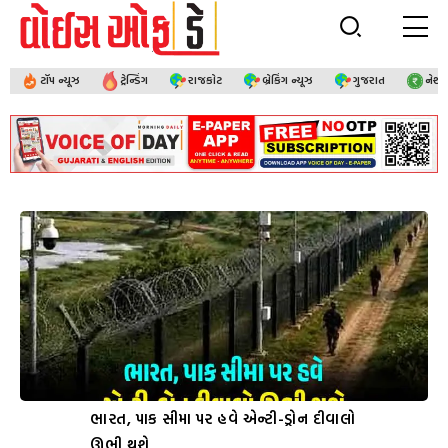
ટૉપ ન્યૂઝ
ટ્રેન્ડિંગ
રાજકોટ
બ્રેકિંગ ન્યૂઝ
ગુજરાત
નેશ
ભારત, પાક સીમા પર હવે એન્ટી-ડ્રોન દીવાલો
ઊભી થશે