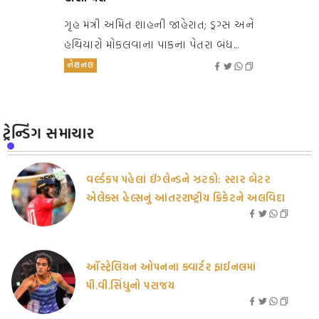
ગૃહ મંત્રી અમિત શાહની જાહેરાત; ડ્રગ્સ અને
હથિયારો મોકલવાના પાકના પેતરા બંધ...
નેશનલ
ટ્રેન્ડિંગ સમાચાર
વર્લ્ડકપ પહેલાં ઈંગ્લેન્ડને ઝટકો: સ્ટાર બેટર
એલેક્સ હેલ્સનું આંતરરાષ્ટ્રીય ક્રિકેટને અલવિદા
ઑસ્ટ્રેલિયન ઓપનના ક્વાર્ટર ફાઈનલમાં
પી.વી.સિંધુનો પરાજય