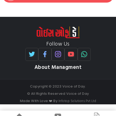
Follow Us
About Managment
Copyright © 2023 Voice of Day.
© All Rights Reserved Voice of Day
Infotop Solutions Pvt Ltd
Made With Love ❤️ By