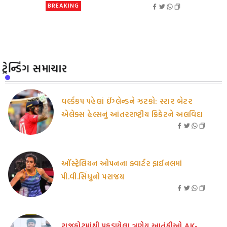
BREAKING
ટ્રેન્ડિંગ સમાચાર
વર્લ્ડકપ પહેલાં ઈંગ્લેન્ડને ઝટકો: સ્ટાર બેટર
એલેક્સ હેલ્સનું આંતરરાષ્ટ્રીય ક્રિકેટને અલવિદા
ઑસ્ટ્રેલિયન ઓપનના ક્વાર્ટર ફાઈનલમાં
પી.વી.સિંધુનો પરાજય
રાજકોટમાંથી પકડાયેલા ત્રણેય આતંકીઓ AK-