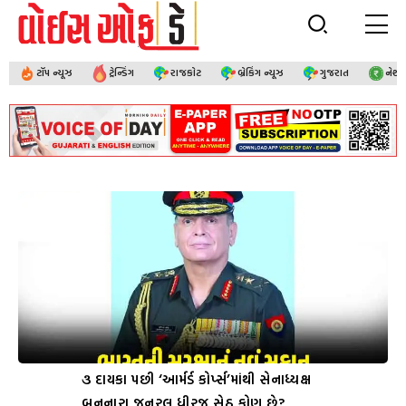
ટૉપ ન્યૂઝ
ટ્રેન્ડિંગ
રાજકોટ
બ્રેકિંગ ન્યૂઝ
ગુજરાત
નેશ
૩ દાયકા પછી ‘આર્મર્ડ કોર્પ્સ’માંથી સેનાધ્યક્ષ
બનનારા જનરલ ધીરજ સેઠ કોણ છે?