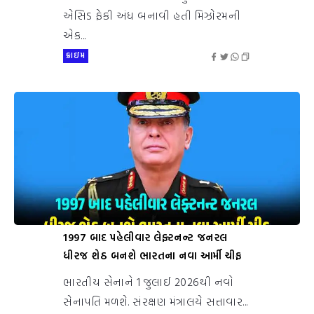
એસિડ ફેકી અંધ બનાવી હતી મિઝોરમની
એક...
ક્રાઇમ
1997 બાદ પહેલીવાર લેફ્ટનન્ટ જનરલ
ધીરજ શેઠ બનશે ભારતના નવા આર્મી ચીફ
ભારતીય સેનાને 1 જુલાઈ 2026થી નવો
સેનાપતિ મળશે. સંરક્ષણ મંત્રાલયે સત્તાવાર...