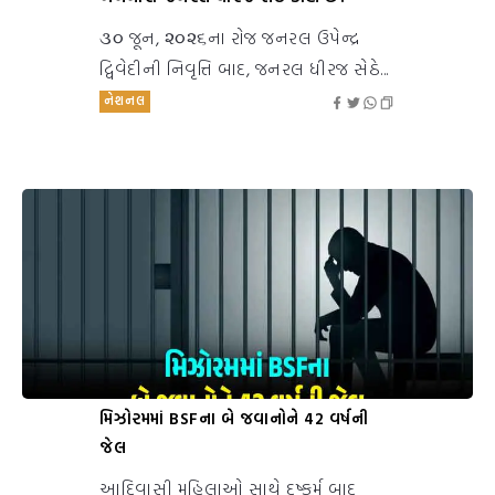
૩૦ જૂન, ૨૦૨૬ના રોજ જનરલ ઉપેન્દ્ર
દ્વિવેદીની નિવૃત્તિ બાદ, જનરલ ધીરજ સેઠે...
નેશનલ
મિઝોરમમાં BSFના બે જવાનોને 42 વર્ષની
જેલ
આદિવાસી મહિલાઓ સાથે દુષ્કર્મ બાદ