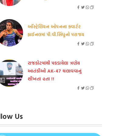
ઑસ્ટ્રેલિયન ઓપનના ક્વાર્ટર
ફાઈનલમાં પી.વી.સિંધુનો પરાજય
રાજકોટમાંથી પકડાયેલા ત્રણેય
આતંકીઓ AK-47 ચલાવવાનું
શીખતા હતા !!
llow Us