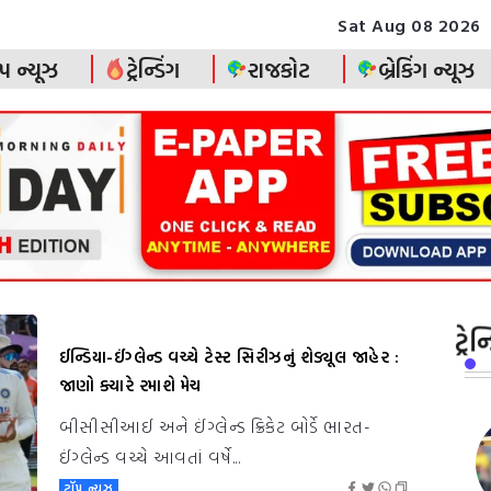
Sat Aug 08 2026
પ ન્યૂઝ
ટ્રેન્ડિંગ
રાજકોટ
બ્રેકિંગ ન્યૂઝ
ટ્રે
ઈન્ડિયા-ઈંગ્લેન્ડ વચ્ચે ટેસ્ટ સિરીઝનું શેડ્યૂલ જાહેર :
જાણો ક્યારે રમાશે મેચ
બીસીસીઆઈ અને ઈંગ્લેન્ડ ક્રિકેટ બોર્ડે ભારત-
ઈંગ્લેન્ડ વચ્ચે આવતાં વર્ષે...
ટૉપ ન્યૂઝ