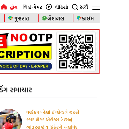
ઈ-પેપર
સર્ચ
હોમ
વીડિયો
ગુજરાત
નેશનલ
ક્રાઇમ
ન્ડિંગ સમાચાર
વર્લ્ડકપ પહેલાં ઈંગ્લેન્ડને ઝટકો:
સ્ટાર બેટર એલેક્સ હેલ્સનું
આંતરરાષ્ટ્રીય ક્રિકેટને અલવિદા