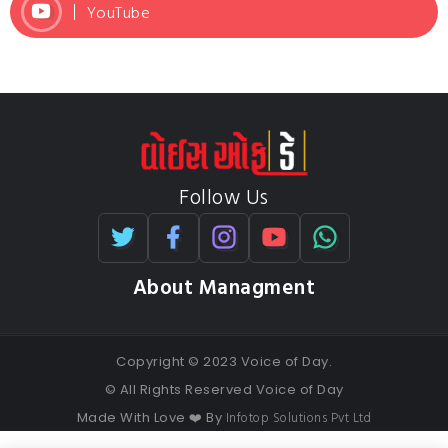
YouTube
Follow Us
About Managment
Copyright © 2023 Voice of Day.
© All Rights Reserved Voice of Day
Infotop Solutions Pvt Ltd
Made With Love ❤️ By