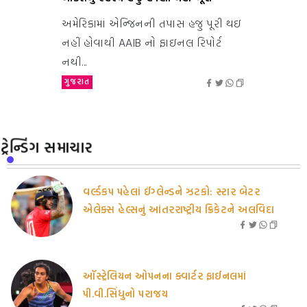
અમેરિકામાં એન્જિનની તપાસ હજુ પૂરી થઇ
નહીં હોવાથી AAIB નો ફાઇનલ રિપોર્ટ
નથી...
ગુજરાત
ટ્રેન્ડિંગ સમાચાર
વર્લ્ડકપ પહેલાં ઈંગ્લેન્ડને ઝટકો: સ્ટાર બેટર
એલેક્સ હેલ્સનું આંતરરાષ્ટ્રીય ક્રિકેટને અલવિદા
ઑસ્ટ્રેલિયન ઓપનના ક્વાર્ટર ફાઈનલમાં
પી.વી.સિંધુનો પરાજય