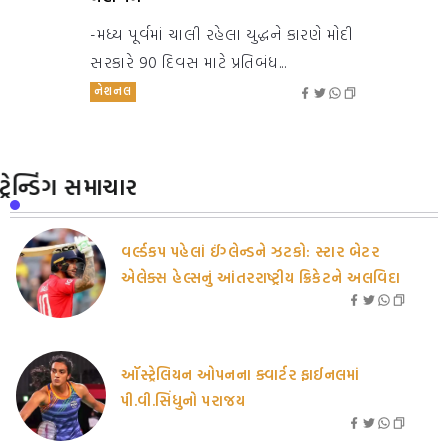
-મધ્ય પૂર્વમાં ચાલી રહેલા યુદ્ધને કારણે મોદી
સરકારે 90 દિવસ માટે પ્રતિબંધ...
નેશનલ
ટ્રેન્ડિંગ સમાચાર
વર્લ્ડકપ પહેલાં ઈંગ્લેન્ડને ઝટકો: સ્ટાર બેટર
એલેક્સ હેલ્સનું આંતરરાષ્ટ્રીય ક્રિકેટને અલવિદા
ઑસ્ટ્રેલિયન ઓપનના ક્વાર્ટર ફાઈનલમાં
પી.વી.સિંધુનો પરાજય