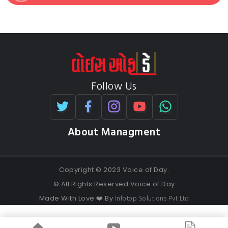
Follow Us
About Managment
Copyright © 2023 Voice of Day.
© All Rights Reserved Voice of Day
Infotop Solutions Pvt Ltd
Made With Love ❤️ By