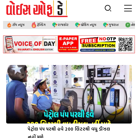
ટૉપ ન્યૂઝ
ટ્રેન્ડિંગ
રાજકોટ
બ્રેકિંગ ન્યૂઝ
ગુજરાત
નેશ
પેટ્રોલ પંપ પરથી હવે 200 લિટરથી વધુ ડીઝલ
નહીં મળે