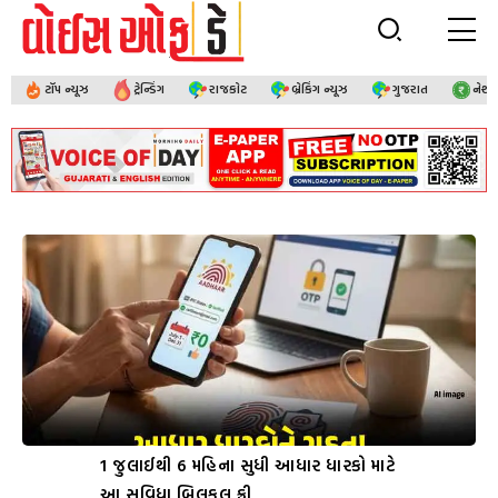
ટૉપ ન્યૂઝ
ટ્રેન્ડિંગ
રાજકોટ
બ્રેકિંગ ન્યૂઝ
ગુજરાત
નેશ
1 જુલાઈથી 6 મહિના સુધી આધાર ધારકો માટે
આ સુવિધા બિલકુલ ફ્રી