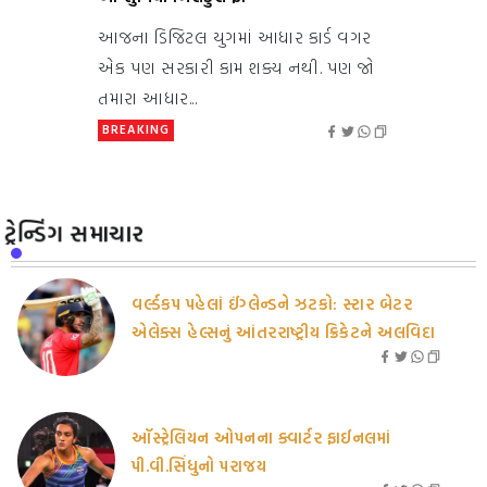
આજના ડિજિટલ યુગમાં આધાર કાર્ડ વગર
એક પણ સરકારી કામ શક્ય નથી. પણ જો
તમારા આધાર...
BREAKING
ટ્રેન્ડિંગ સમાચાર
વર્લ્ડકપ પહેલાં ઈંગ્લેન્ડને ઝટકો: સ્ટાર બેટર
એલેક્સ હેલ્સનું આંતરરાષ્ટ્રીય ક્રિકેટને અલવિદા
ઑસ્ટ્રેલિયન ઓપનના ક્વાર્ટર ફાઈનલમાં
પી.વી.સિંધુનો પરાજય