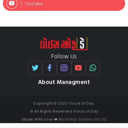
YouTube
Follow Us
About Managment
Copyright © 2023 Voice of Day.
© All Rights Reserved Voice of Day
Infotop Solutions Pvt Ltd
Made With Love ❤️ By