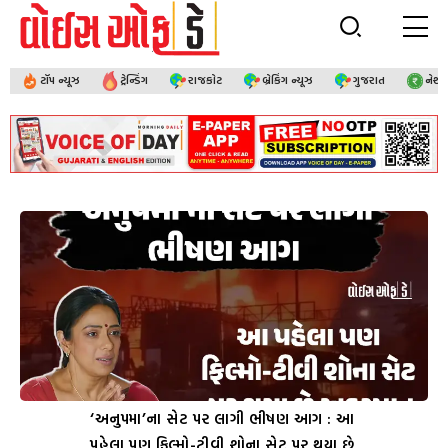
ટૉપ ન્યૂઝ
ટ્રેન્ડિંગ
રાજકોટ
બ્રેકિંગ ન્યૂઝ
ગુજરાત
નેશ
‘અનુપમા’ના સેટ પર લાગી ભીષણ આગ : આ
પહેલા પણ ફિલ્મો-ટીવી શોના સેટ પર થયા છે