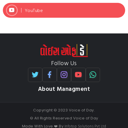
YouTube
Follow Us
About Managment
Copyright © 2023 Voice of Day.
© All Rights Reserved Voice of Day
Infotop Solutions Pvt Ltd
Made With Love ❤️ By