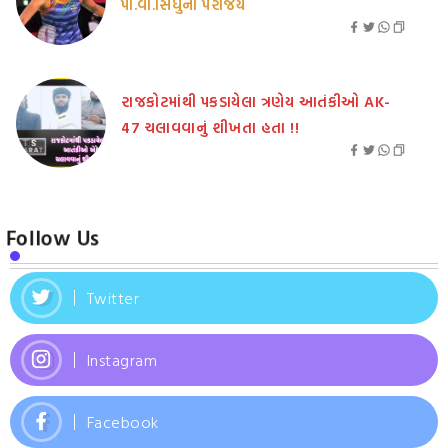
પી.વી.સિંધુનો પરાજય
રાજકોટમાંથી પકડાયેલા ત્રણેય આતંકીઓ AK-
47 ચલાવવાનું શીખતા હતા !!
Follow Us
Twitter
Instagram
Facebook