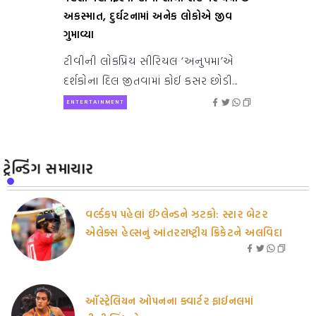
અકસ્માત, દુર્ઘટનામાં અનેક લોકોએ જીવ
ગુમાવ્યા
ટીવીની લોકપ્રિય સીરિયલ ‘અનુપમા’એ
દર્શકોના દિલ જીતવામાં કોઈ કસર છોડી...
ENTERTAINMENT
ટ્રેન્ડિંગ સમાચાર
વર્લ્ડકપ પહેલાં ઈંગ્લેન્ડને ઝટકો: સ્ટાર બેટર
એલેક્સ હેલ્સનું આંતરરાષ્ટ્રીય ક્રિકેટને અલવિદા
ઑસ્ટ્રેલિયન ઓપનના ક્વાર્ટર ફાઈનલમાં