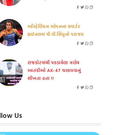
ઑસ્ટ્રેલિયન ઓપનના ક્વાર્ટર
ફાઈનલમાં પી.વી.સિંધુનો પરાજય
રાજકોટમાંથી પકડાયેલા ત્રણેય
આતંકીઓ AK-47 ચલાવવાનું
શીખતા હતા !!
llow Us