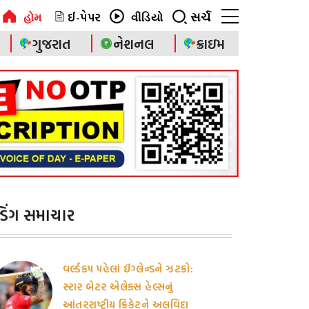
ઈ-પેપર
સર્ચ
હોમ
વીડિયો
ગુજરાત
નેશનલ
ક્રાઇમ
ેન્ડિંગ સમાચાર
વર્લ્ડકપ પહેલાં ઈંગ્લેન્ડને ઝટકો:
સ્ટાર બેટર એલેક્સ હેલ્સનું
આંતરરાષ્ટ્રીય ક્રિકેટને અલવિદા