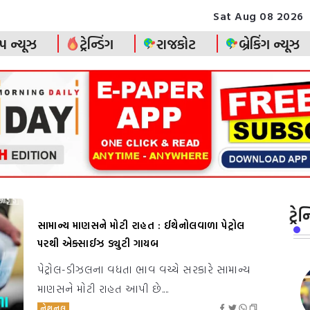
Sat Aug 08 2026
પ ન્યૂઝ
ટ્રેન્ડિંગ
રાજકોટ
બ્રેકિંગ ન્યૂઝ
ટ્ર
સામાન્ય માણસને મોટી રાહત : ઈથેનોલવાળા પેટ્રોલ
પરથી એક્સાઈઝ ડ્યુટી ગાયબ
પેટ્રોલ-ડીઝલના વધતા ભાવ વચ્ચે સરકારે સામાન્ય
માણસને મોટી રાહત આપી છે....
નેશનલ