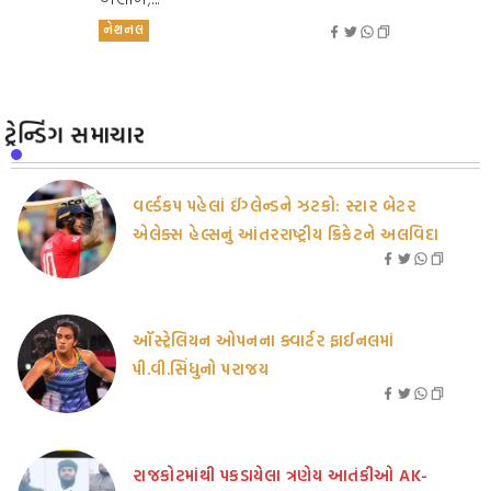
નેશનલ
ટ્રેન્ડિંગ સમાચાર
વર્લ્ડકપ પહેલાં ઈંગ્લેન્ડને ઝટકો: સ્ટાર બેટર
એલેક્સ હેલ્સનું આંતરરાષ્ટ્રીય ક્રિકેટને અલવિદા
ઑસ્ટ્રેલિયન ઓપનના ક્વાર્ટર ફાઈનલમાં
પી.વી.સિંધુનો પરાજય
રાજકોટમાંથી પકડાયેલા ત્રણેય આતંકીઓ AK-