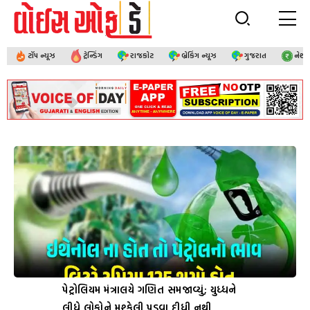
ટૉપ ન્યૂઝ
ટ્રેન્ડિંગ
રાજકોટ
બ્રેકિંગ ન્યૂઝ
ગુજરાત
નેશ
પેટ્રોલિયમ મંત્રાલયે ગણિત સમજાવ્યું; યુધ્ધને
લીધે લોકોને મુશ્કેલી પડવા દીધી નથી