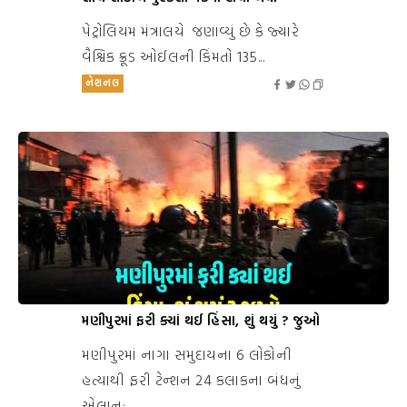
પેટ્રોલિયમ મંત્રાલયે જણાવ્યું છે કે જ્યારે
વૈશ્વિક ક્રૂડ ઓઈલની કિંમતો 135...
નેશનલ
મણીપુરમાં ફરી ક્યાં થઈ હિંસા, શું થયું ? જુઓ
મણીપુરમાં નાગા સમુદાયના 6 લોકોની
હત્યાથી ફરી ટેન્શન 24 કલાકના બંધનું
એલાન;...