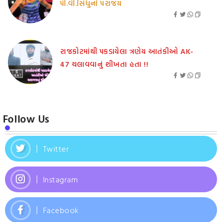
પી.વી.સિંધુનો પરાજય
રાજકોટમાંથી પકડાયેલા ત્રણેય આતંકીઓ AK-
47 ચલાવવાનું શીખતા હતા !!
Follow Us
Twitter
Instagram
Facebook