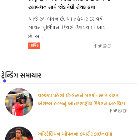
રક્ષાબંધન સાથે જોડાયેલી રોચક કથા
આજે રક્ષાબંધન છે. આ તહેવાર દર વર્ષે
સાવન પૂર્ણિમાના દિવસે ઉજવવામાં આવે
છે. આ...
ધાર્મિક
ટ્રેન્ડિંગ સમાચાર
વર્લ્ડકપ પહેલાં ઈંગ્લેન્ડને ઝટકો: સ્ટાર બેટર
એલેક્સ હેલ્સનું આંતરરાષ્ટ્રીય ક્રિકેટને અલવિદા
ઑસ્ટ્રેલિયન ઓપનના ક્વાર્ટર ફાઈનલમાં