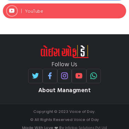
YouTube
Follow Us
About Managment
Copyright © 2023 Voice of Day.
© All Rights Reserved Voice of Day
Infotop Solutions Pvt Ltd
Made With Love ❤️ By