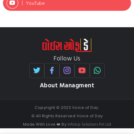
YouTube
Follow Us
About Managment
Copyright © 2023 Voice of Day.
© All Rights Reserved Voice of Day
Infotop Solutions Pvt Ltd
Made With Love ❤️ By