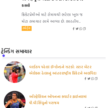
કસશે
ક્રિકેટપ્રેમીઓ માટે રોમાંચથી ભરેલા ખૂબ જ
મોટા સમાચાર સામે આવ્યા છે. ભારતીય...
સ્પોર્ટ્સ
ટ્રેન્ડિંગ સમાચાર
વર્લ્ડકપ પહેલાં ઈંગ્લેન્ડને ઝટકો: સ્ટાર બેટર
એલેક્સ હેલ્સનું આંતરરાષ્ટ્રીય ક્રિકેટને અલવિદા
ઑસ્ટ્રેલિયન ઓપનના ક્વાર્ટર ફાઈનલમાં
પી.વી.સિંધુનો પરાજય