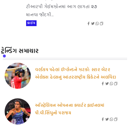
ટીઆરપી ગેઈમઝોનમાં આગ લાગતાં ૨૭
માનવા જીંદગી...
ક્રાઇમ
ટ્રેન્ડિંગ સમાચાર
વર્લ્ડકપ પહેલાં ઈંગ્લેન્ડને ઝટકો: સ્ટાર બેટર
એલેક્સ હેલ્સનું આંતરરાષ્ટ્રીય ક્રિકેટને અલવિદા
ઑસ્ટ્રેલિયન ઓપનના ક્વાર્ટર ફાઈનલમાં
પી.વી.સિંધુનો પરાજય