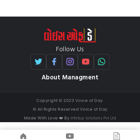
Follow Us
About Managment
Copyright © 2023 Voice of Day.
© All Rights Reserved Voice of Day
Infotop Solutions Pvt Ltd
Made With Love ❤️ By