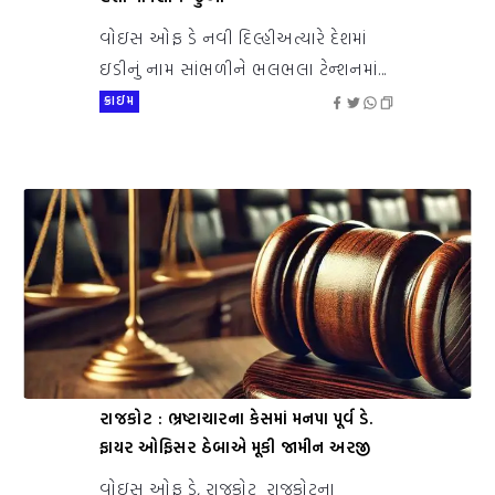
વોઇસ ઓફ ડે નવી દિલ્હીઅત્યારે દેશમાં
ઇડીનું નામ સાંભળીને ભલભલા ટેન્શનમાં...
ક્રાઇમ
રાજકોટ : ભ્રષ્ટાચારના કેસમાં મનપા પૂર્વ ડે.
ફાયર ઓફિસર ઠેબાએ મૂકી જામીન અરજી
વોઇસ ઓફ ડે, રાજકોટ રાજકોટના