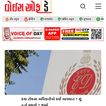
ટૉપ ન્યૂઝ
ટ્રેન્ડિંગ
રાજકોટ
બ્રેકિંગ ન્યૂઝ
ગુજરાત
નેશ
કયા ટોચના અધિકારીએ કર્યો આપઘાત ? શું
હતો મામલો ? જુઓ