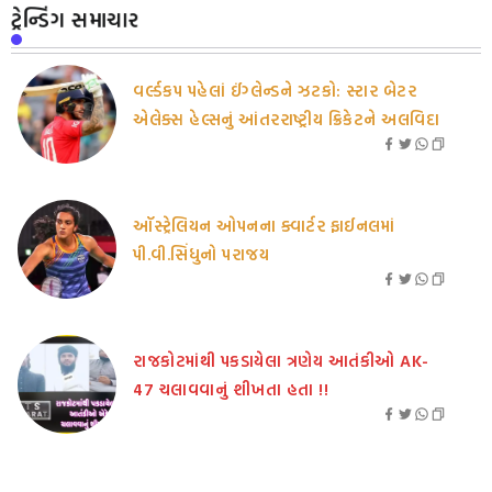
ટ્રેન્ડિંગ સમાચાર
વર્લ્ડકપ પહેલાં ઈંગ્લેન્ડને ઝટકો: સ્ટાર બેટર
એલેક્સ હેલ્સનું આંતરરાષ્ટ્રીય ક્રિકેટને અલવિદા
ઑસ્ટ્રેલિયન ઓપનના ક્વાર્ટર ફાઈનલમાં
પી.વી.સિંધુનો પરાજય
રાજકોટમાંથી પકડાયેલા ત્રણેય આતંકીઓ AK-
47 ચલાવવાનું શીખતા હતા !!