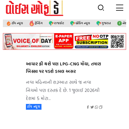
ટૉપ ન્યૂઝ
ટ્રેન્ડિંગ
રાજકોટ
બ્રેકિંગ ન્યૂઝ
ગુજરાત
નેશ
આધાર ફ્રી થશે પણ LPG-CNG મોંઘા, તમારા
ખિસ્સા પર પડશે ડબલ અસર
નવા મહિનાની શરૂઆત સાથે જ નવા
નિયમો પણ દસ્તક દે છે. 1 જુલાઈ 2026થી
દેશમાં 5 મોટા...
ટૉપ ન્યૂઝ