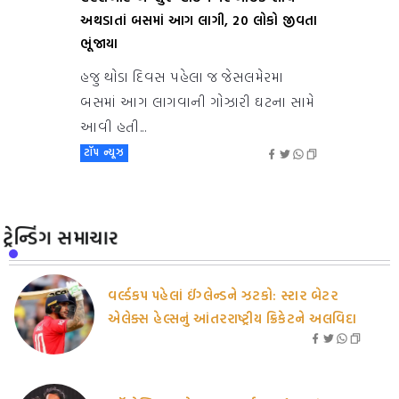
અથડાતાં બસમાં આગ લાગી, 20 લોકો જીવતા
ભૂંજાયા
હજુ થોડા દિવસ પહેલા જ જેસલમેરમા
બસમાં આગ લાગવાની ગોઝારી ઘટના સામે
આવી હતી...
ટૉપ ન્યૂઝ
ટ્રેન્ડિંગ સમાચાર
વર્લ્ડકપ પહેલાં ઈંગ્લેન્ડને ઝટકો: સ્ટાર બેટર
એલેક્સ હેલ્સનું આંતરરાષ્ટ્રીય ક્રિકેટને અલવિદા