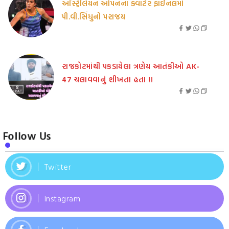
ઑસ્ટ્રેલિયન ઓપનના ક્વાર્ટર ફાઈનલમાં
પી.વી.સિંધુનો પરાજય
રાજકોટમાંથી પકડાયેલા ત્રણેય આતંકીઓ AK-
47 ચલાવવાનું શીખતા હતા !!
Follow Us
Twitter
Instagram