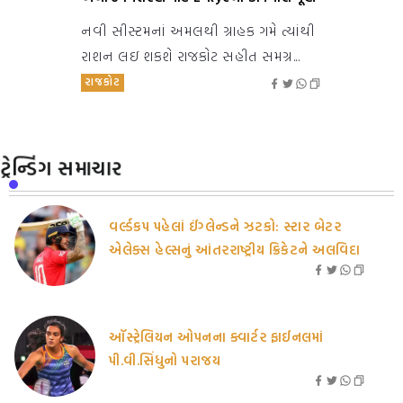
નવી સીસ્ટમનાં અમલથી ગ્રાહક ગમે ત્યાંથી
રાશન લઇ શકશે રાજકોટ સહીત સમગ્ર...
રાજકોટ
ટ્રેન્ડિંગ સમાચાર
વર્લ્ડકપ પહેલાં ઈંગ્લેન્ડને ઝટકો: સ્ટાર બેટર
એલેક્સ હેલ્સનું આંતરરાષ્ટ્રીય ક્રિકેટને અલવિદા
ઑસ્ટ્રેલિયન ઓપનના ક્વાર્ટર ફાઈનલમાં
પી.વી.સિંધુનો પરાજય