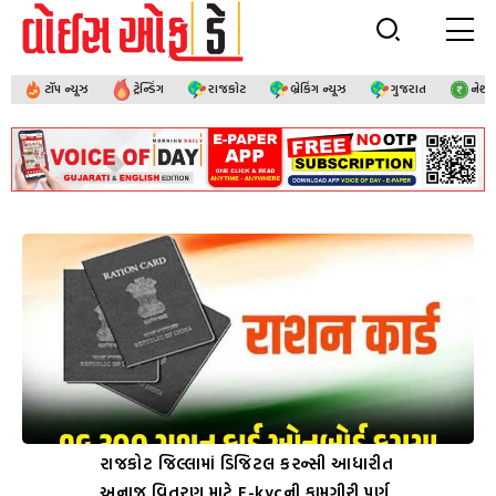
ટૉપ ન્યૂઝ
ટ્રેન્ડિંગ
રાજકોટ
બ્રેકિંગ ન્યૂઝ
ગુજરાત
નેશ
રાજકોટ જિલ્લામાં ડિજિટલ કરન્સી આધારીત
અનાજ વિતરણ માટે E-kycની કામગીરી પૂર્ણ