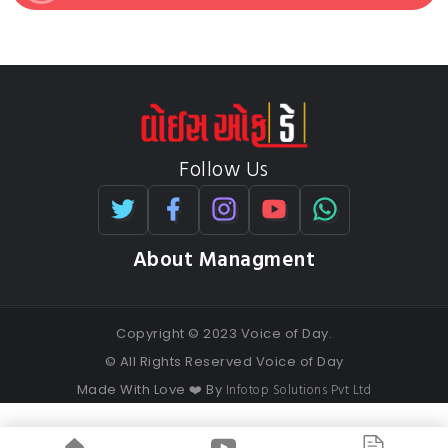
Follow Us
About Managment
Copyright © 2023 Voice of Day.
© All Rights Reserved Voice of Day
Infotop Solutions Pvt Ltd
Made With Love ❤️ By