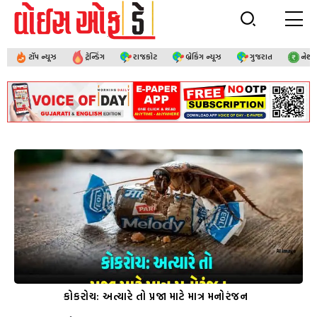
ટૉપ ન્યૂઝ
ટ્રેન્ડિંગ
રાજકોટ
બ્રેકિંગ ન્યૂઝ
ગુજરાત
નેશ
કોકરોચ: અત્યારે તો પ્રજા માટે માત્ર મનોરંજન