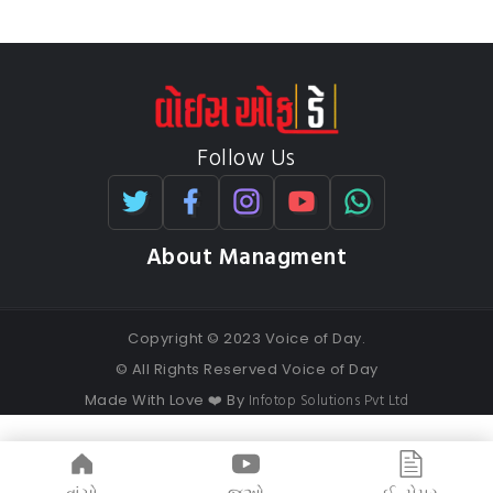
Follow Us
About Managment
Copyright © 2023 Voice of Day.
© All Rights Reserved Voice of Day
Infotop Solutions Pvt Ltd
Made With Love ❤️ By