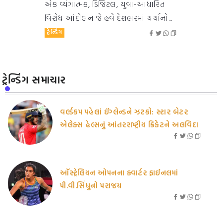
એક વ્યંગાત્મક, ડિજિટલ, યુવા-આધારિત
વિરોધ આંદોલન જે હવે દેશભરમાં ચર્ચાનો...
ટ્રેન્ડિંગ
ટ્રેન્ડિંગ સમાચાર
વર્લ્ડકપ પહેલાં ઈંગ્લેન્ડને ઝટકો: સ્ટાર બેટર
એલેક્સ હેલ્સનું આંતરરાષ્ટ્રીય ક્રિકેટને અલવિદા
ઑસ્ટ્રેલિયન ઓપનના ક્વાર્ટર ફાઈનલમાં
પી.વી.સિંધુનો પરાજય