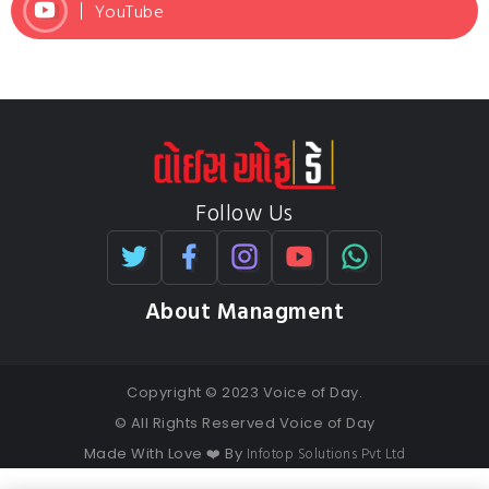
YouTube
Follow Us
About Managment
Copyright © 2023 Voice of Day.
© All Rights Reserved Voice of Day
Infotop Solutions Pvt Ltd
Made With Love ❤️ By