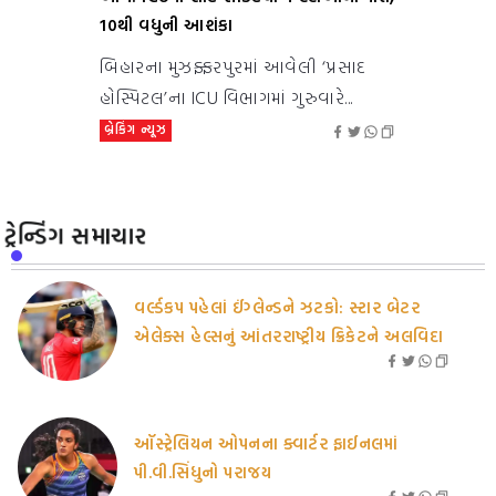
10થી વધુની આશંકા
બિહારના મુઝફ્ફરપુરમાં આવેલી ‘પ્રસાદ
હોસ્પિટલ’ના ICU વિભાગમાં ગુરુવારે...
બ્રેકિંગ ન્યૂઝ
ટ્રેન્ડિંગ સમાચાર
વર્લ્ડકપ પહેલાં ઈંગ્લેન્ડને ઝટકો: સ્ટાર બેટર
એલેક્સ હેલ્સનું આંતરરાષ્ટ્રીય ક્રિકેટને અલવિદા
ઑસ્ટ્રેલિયન ઓપનના ક્વાર્ટર ફાઈનલમાં
પી.વી.સિંધુનો પરાજય