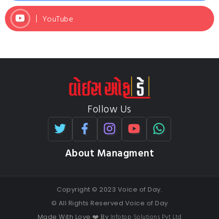
YouTube
Follow Us
About Managment
Copyright © 2023 Voice of Day.
© All Rights Reserved Voice of Day
Infotop Solutions Pvt Ltd
Made With Love ❤️ By