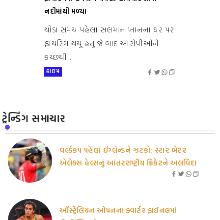
નદીમાંથી મળ્યા
થોડા સમય પહેલા સલમાન ખાનના ઘર પર
ફાયરિંગ થયું હતુ જે બાદ આરોપીઓને
કચ્છથી...
ક્રાઇમ
ટ્રેન્ડિંગ સમાચાર
વર્લ્ડકપ પહેલાં ઈંગ્લેન્ડને ઝટકો: સ્ટાર બેટર
એલેક્સ હેલ્સનું આંતરરાષ્ટ્રીય ક્રિકેટને અલવિદા
ઑસ્ટ્રેલિયન ઓપનના ક્વાર્ટર ફાઈનલમાં