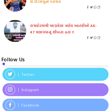
પી.વી.સિંધુનો પરાજય
રાજકોટમાંથી પકડાયેલા ત્રણેય આતંકીઓ AK-
47 ચલાવવાનું શીખતા હતા !!
Follow Us
Twitter
Instagram
Facebook