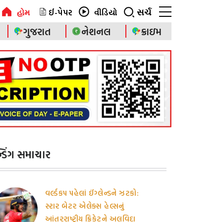
ઈ-પેપર
સર્ચ
હોમ
વીડિયો
ગુજરાત
નેશનલ
ક્રાઇમ
ેન્ડિંગ સમાચાર
વર્લ્ડકપ પહેલાં ઈંગ્લેન્ડને ઝટકો:
સ્ટાર બેટર એલેક્સ હેલ્સનું
આંતરરાષ્ટ્રીય ક્રિકેટને અલવિદા