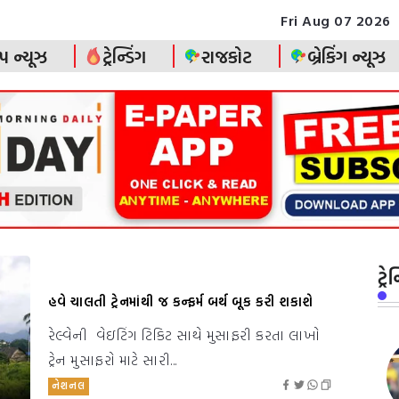
Fri Aug 07 2026
પ ન્યૂઝ
ટ્રેન્ડિંગ
રાજકોટ
બ્રેકિંગ ન્યૂઝ
ટ્ર
હવે ચાલતી ટ્રેનમાંથી જ કન્ફર્મ બર્થ બૂક કરી શકાશે
રેલ્વેની વેઇટિંગ ટિકિટ સાથે મુસાફરી કરતા લાખો
ટ્રેન મુસાફરો માટે સારી...
નેશનલ