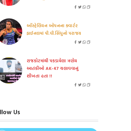
ઑસ્ટ્રેલિયન ઓપનના ક્વાર્ટર
ફાઈનલમાં પી.વી.સિંધુનો પરાજય
રાજકોટમાંથી પકડાયેલા ત્રણેય
આતંકીઓ AK-47 ચલાવવાનું
શીખતા હતા !!
llow Us