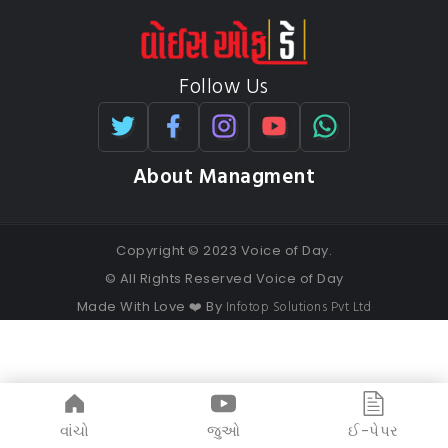
Follow Us
About Managment
Copyright © 2023 Voice of Day.
© All Rights Reserved Voice of Day
Infotop Solutions Pvt Ltd
Made With Love ❤️ By
વાંચો
જુઓ
ઈ-પેપર