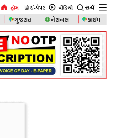
ઈ-પેપર
સર્ચ
હોમ
વીડિયો
ગુજરાત
નેશનલ
ક્રાઇમ