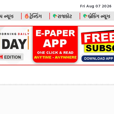
Fri Aug 07 2026
પ ન્યૂઝ
ટ્રેન્ડિંગ
રાજકોટ
બ્રેકિંગ ન્યૂઝ